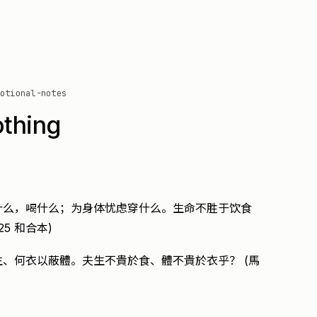
otional-notes
othing
什么，喝什么；为身体忧虑穿什么。生命不胜于饮食
5 和合本)
、何衣以蔽體。夫生不貴於食、體不貴於衣乎？ (馬