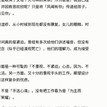
还是取决于父母个人与神的关系。作为爸爸，我自己经
，并因救恩欢欣呢？只是将「风闻有你」传递给孩子，
看见你」。
的湿疹，从小时候到现在都没有康复。女儿的眼睛，时
时间真的是紧迫。曾经有多次给他们讲述福音，但没有
观念（似乎已经漠视死亡）、他们的理解力，成为接受
方面是一种可耻的「不重视、不紧迫」心态。因为，不
生活。另一方面，又十分的重视手头的工作，期望设计
有这样复杂的忧虑。
，不是「手洁心清」。没有把工作看为是「为主而
「荣耀」。