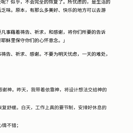
去呢？似乎，不会完全的恢复了。所忧虑的，是生活的
活乏味。原本，有那么多美好、快乐的地方可以去游
要凡事藉着祷告、祈求，和感谢，将你们所要的告诉
督耶稣里保守你们的心怀意念。」
事祷告、祈求、感谢。不要为明天忧虑，一天的难处，
。感谢神。昨天，我带着依靠神，将设计想法交给神的
恢复舒缓。白天，工作上真的要节制，安排好休息的
心情不错；